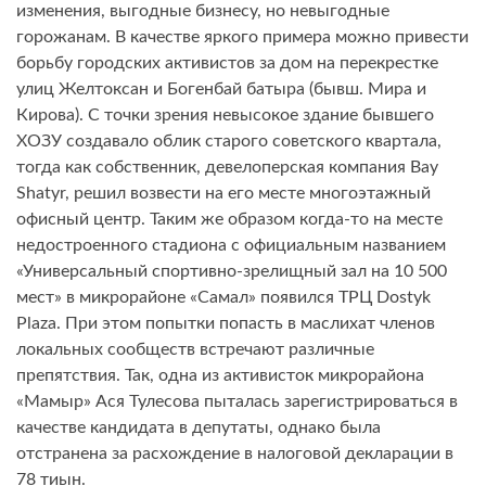
изменения, выгодные бизнесу, но невыгодные
горожанам. В качестве яркого примера можно привести
борьбу городских активистов за дом на перекрестке
улиц Желтоксан и Богенбай батыра (бывш. Мира и
Кирова). С точки зрения невысокое здание бывшего
ХОЗУ создавало облик старого советского квартала,
тогда как собственник, девелоперская компания Bay
Shatyr, решил возвести на его месте многоэтажный
офисный центр. Таким же образом когда-то на месте
недостроенного стадиона с официальным названием
«Универсальный спортивно-зрелищный зал на 10 500
мест» в микрорайоне «Самал» появился ТРЦ Dostyk
Plaza. При этом попытки попасть в маслихат членов
локальных сообществ встречают различные
препятствия. Так, одна из активисток микрорайона
«Мамыр» Ася Тулесова пыталась зарегистрироваться в
качестве кандидата в депутаты, однако была
отстранена за расхождение в налоговой декларации в
78 тиын.