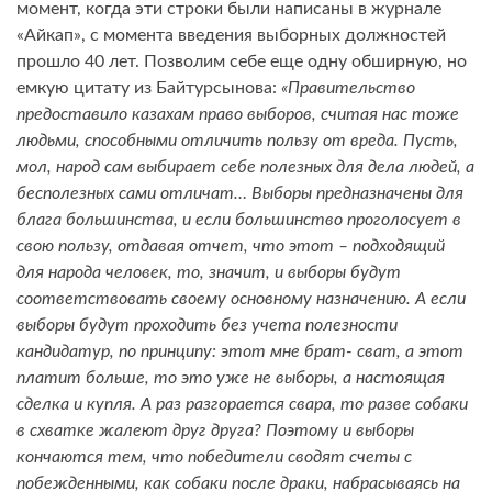
момент, когда эти строки были написаны в журнале
«Айкап», с момента введения выборных должностей
прошло 40 лет. Позволим себе еще одну обширную, но
емкую цитату из Байтурсынова:
«Правительство
предоставило казахам право выборов, считая нас тоже
людьми, способными отличить пользу от вреда. Пусть,
мол, народ сам выбирает себе полезных для дела людей, а
бесполезных сами отличат… Выборы предназначены для
блага большинства, и если большинство проголосует в
свою пользу, отдавая отчет, что этот – подходящий
для народа человек, то, значит, и выборы будут
соответствовать своему основному назначению. А если
выборы будут проходить без учета полезности
кандидатур, по принципу: этот мне брат- сват, а этот
платит больше, то это уже не выборы, а настоящая
сделка и купля. А раз разгорается свара, то разве собаки
в схватке жалеют друг друга? Поэтому и выборы
кончаются тем, что победители сводят счеты с
побежденными, как собаки после драки, набрасываясь на