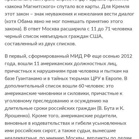
«закона Магнитского» спутало все карты. Для Кремля
этот закон – знак неуважения и нежелания вести диалог
(хотя Обама явно не мог помешать принятию этого
закона). В ответ Москва расширила с 11 до 71 человека
черный список невъездных граждан США,
составленный из двух списков.
В первый, сформированный МИД РФ еще осенью 2012
года, вошли 11 американских должностных лиц,
причастных к нарушениям прав человека и пыткам на
базе Гуантанамо и в тайных тюрьмах ЦРУ в Европе. В
дополнительный список вошли 60 человек: это
американские чиновники и силовики, причастные к
уголовному преследованию и осуждению на
длительные сроки российских граждан (В. Бута и К.
Ярошенко). Кроме того, американские родители,
виновные в издевательствах и гибели усыновленных
ими российских сирот, а также судьи, вынесшие
неадекватные, по мнению Москвы, вердикты по делам