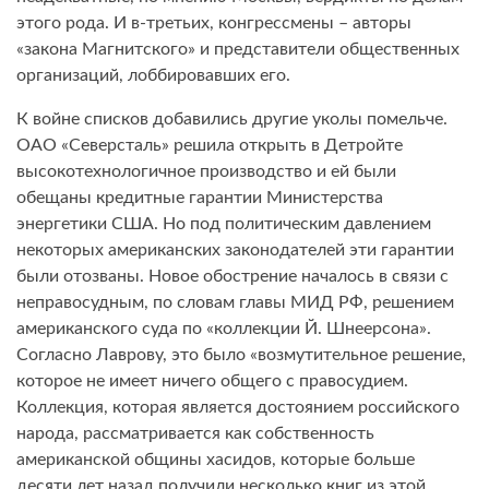
этого рода. И в-третьих, конгрессмены – авторы
«закона Магнитского» и представители общественных
организаций, лоббировавших его.
К войне списков добавились другие уколы помельче.
ОАО «Северсталь» решила открыть в Детройте
высокотехнологичное производство и ей были
обещаны кредитные гарантии Министерства
энергетики США. Но под политическим давлением
некоторых американских законодателей эти гарантии
были отозваны. Новое обострение началось в связи с
неправосудным, по словам главы МИД РФ, решением
американского суда по «коллекции Й. Шнеерсона».
Согласно Лаврову, это было «возмутительное решение,
которое не имеет ничего общего с правосудием.
Коллекция, которая является достоянием российского
народа, рассматривается как собственность
американской общины хасидов, которые больше
десяти лет назад получили несколько книг из этой