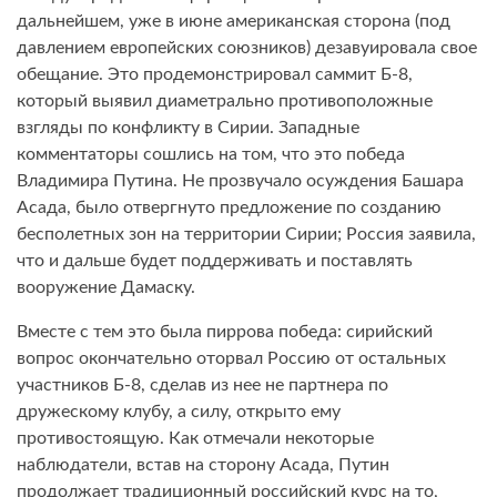
дальнейшем, уже в июне американская сторона (под
давлением европейских союзников) дезавуировала свое
обещание. Это продемонстрировал саммит Б-­8,
который выявил диаметрально противоположные
взгляды по конфликту в Сирии. Западные
комментаторы сошлись на том, что это победа
Владимира Путина. Не прозвучало осуждения Башара
Асада, было отвергнуто предложение по созданию
бесполетных зон на территории Сирии; Россия заявила,
что и дальше будет поддерживать и поставлять
вооружение Дамаску.
Вместе с тем это была пиррова победа: сирийский
вопрос окончательно оторвал Россию от остальных
участников Б-8, сделав из нее не партнера по
дружескому клубу, а силу, открыто ему
противостоящую. Как отмечали некоторые
наблюдатели, встав на сторону Асада, Путин
продолжает традиционный российский курс на то,