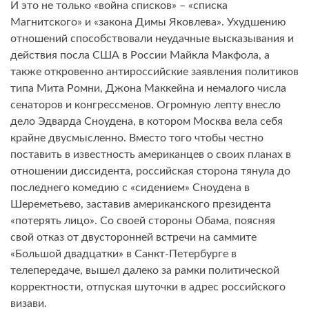
И это не только «война списков» – «списка
Магнитского» и «закона Димы Яковлева». Ухудшению
отношений способствовали неудачные высказывания и
действия посла США в России Майкла Макфола, а
также откровенно антироссийские заявления политиков
типа Мита Ромни, Джона Маккейна и немалого числа
сенаторов и конгрессменов. Огромную лепту внесло
дело Эдварда Сноудена, в котором Москва вела себя
крайне двусмысленно. Вместо того чтобы честно
поставить в известность американцев о своих планах в
отношении диссидента, российская сторона тянула до
последнего комедию с «сидением» Сноу­дена в
Шереметьево, заставив американского президента
«потерять лицо». Со своей стороны Обама, поясняя
свой отказ от двусторонней встречи на саммите
«Большой двадцатки» в Санкт-Петербурге в
телепередаче, вышел далеко за рамки политической
корректности, отпуская шуточки в адрес российского
визави.