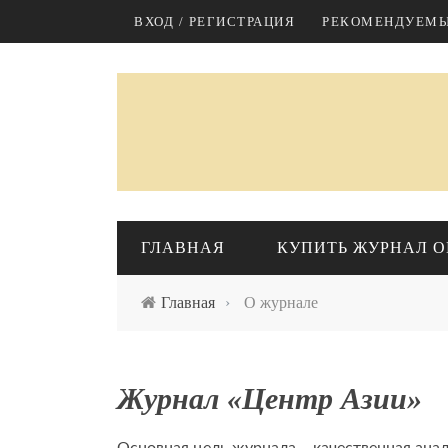
Перейти к основному содержанию
ВХОД / РЕГИСТРАЦИЯ
РЕКОМЕНДУЕМЫ
ГЛАВНАЯ
КУПИТЬ ЖУРНАЛ O
Главная
›
О журнале
КАЗАХСТАН
М
Журнал «Центр Азии»
Экономика
Политика