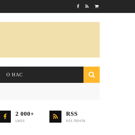
Корзина пуста
О НАС
Форма
поиска
О ЖУРНАЛЕ
СОБЫТИЯ
2 000+
RSS
РЕДАКЦИЯ
LIKES
Конференции
RSS ЛЕНТА
КОНТАКТЫ
Научные выступления