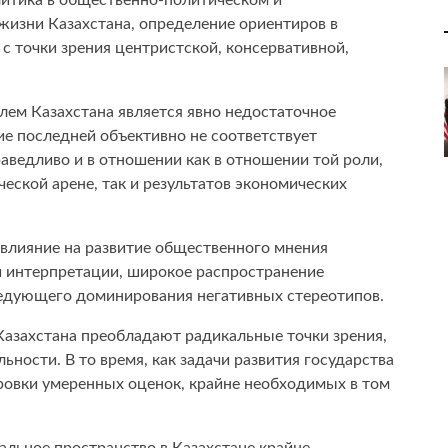
литика в общественно-политическом и
жизни Казахстана, определение ориентиров в
Центральная Азия
Книги
с точки зрения центристской, консервативной,
Европа
Выступления и интерв
лем Казахстана является явно недостаточное
США
ие последней объективно не соответствует
раведливо и в отношении как в отношении той роли,
Ближний восток
еской арене, так и результатов экономических
 влияние на развитие общественного мнения
ой интерпретации, широкое распространение
ледующего доминирования негативных стереотипов.
Казахстана преобладают радикальные точки зрения,
ности. В то время, как задачи развития государства
ровки умеренных оценок, крайне необходимых в том