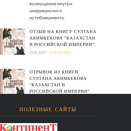
возмущения внутри
американского
истеблишмента.
ОТЗЫВ НА КНИГУ СУЛТАНА
АКИМБЕКОВА "КАЗАХСТАН
В РОССИЙСКОЙ ИМПЕРИИ"
22.01.2019
КАЗАХСТАН
ОТРЫВОК ИЗ КНИГИ
СУЛТАНА АКИМБЕКОВА
"КАЗАХСТАН В
РОССИЙСКОЙ ИМПЕРИИ"
10.09.2018
КАЗАХСТАН
Институт Азиатских
ПОЛЕЗНЫЕ САЙТЫ
Исследований публикует
фрагмент четвертой главы
"Казахские ханства: от 1731