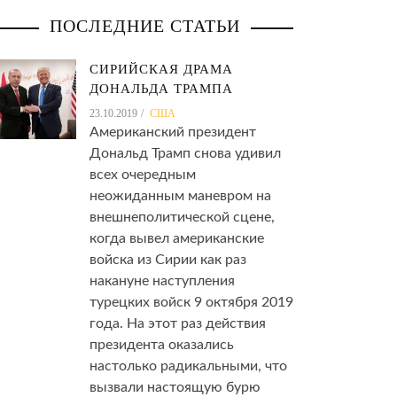
сотрудников
ПОСЛЕДНИЕ СТАТЬИ
ью
СИРИЙСКАЯ ДРАМА
ДОНАЛЬДА ТРАМПА
23.10.2019
США
Американский президент
Дональд Трамп снова удивил
всех очередным
неожиданным маневром на
внешнеполитической сцене,
когда вывел американские
войска из Сирии как раз
накануне наступления
турецких войск 9 октября 2019
года. На этот раз действия
президента оказались
настолько радикальными, что
вызвали настоящую бурю