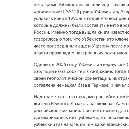
него кроме Узбекистана вышли еще Грузия 
организацию ГУАМ (Грузия, Узбекистан, Аз
условиях конца 1990-ых годов это восприни
которые должны были составить нечто вро
России. Именно тогда вышла книга известно
говорилось о том, что Узбекистан это ключ
часто присоединяли еще и Украину после п
власти прозападно настроенных политиков.
Однако, в 2006 году Узбекистан вернулся в
изоляции из-за событий в Андижане. Тогда
своей геополитической ориентации, из стра
оставлена немецкая база в Термезе, и начал
Надо заметить, что плодами российско-узбе
жители Южного Казахстана, включая Алматы
российские компании. Соответственно для 
договаривались не с узбеками, а с россияна
узбекский газ на юге, мы им карачаганскск