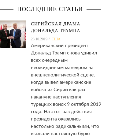
сотрудников
ПОСЛЕДНИЕ СТАТЬИ
ью
СИРИЙСКАЯ ДРАМА
ДОНАЛЬДА ТРАМПА
23.10.2019
США
Американский президент
Дональд Трамп снова удивил
всех очередным
неожиданным маневром на
внешнеполитической сцене,
когда вывел американские
войска из Сирии как раз
накануне наступления
турецких войск 9 октября 2019
года. На этот раз действия
президента оказались
настолько радикальными, что
вызвали настоящую бурю