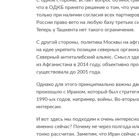
С одной стороны, встает вопрос об иностра
что в ОДКБ принято решение о том, что уча
только при наличии согласия всех партнеро
России право вето на любую базу третьих с
Теперь у Ташкента нет такого ограничения.
С другой стороны, политика Москвы на афг
на идее укрепить позиции северных органи
Северный антиталибский альянс. Смысл здес
из Афганистана в 2014 году, объективно пр
существовала до 2001 года.
Однако для этого принципиально важны две
произошло с Ираном, который был стратеги
1990-ых годов, например, войны. Во-вторы
интересам.
И вот здесь мы подходим к очень интересн
именно сейчас? Почему не через полгода или
тонко рассчитан. Заметим, что Иран сейчас