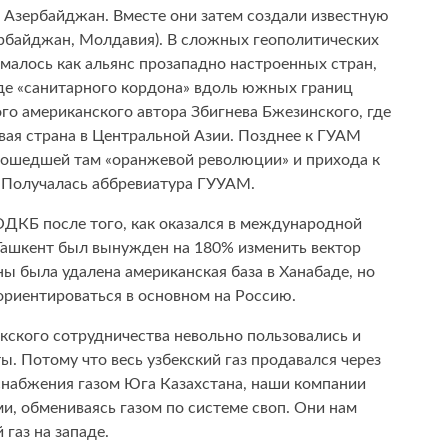
и Азербайджан. Вместе они затем создали известную
ербайджан, Молдавия). В сложных геополитических
малось как альянс прозападно настроенных стран,
де «санитарного кордона» вдоль южных границ
го американского автора Збигнева Бжезинского, где
евая страна в Центральной Азии. Позднее к ГУАМ
рошедшей там «оранжевой революции» и прихода к
 Получалась аббревиатура ГУУАМ.
 ОДКБ после того, как оказался в международной
 Ташкент был вынужден на 180% изменить вектор
ны была удалена американская база в Ханабаде, но
 ориентироваться в основном на Россию.
кского сотрудничества невольно пользовались и
. Потому что весь узбекский газ продавался через
снабжения газом Юга Казахстана, наши компании
ми, обмениваясь газом по системе своп. Они нам
ий газ на западе.