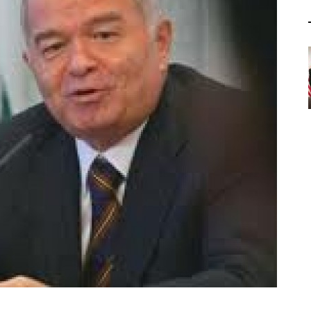
Центральная Азия
Книги
Европа
Выступления и интерв
США
Ближний восток