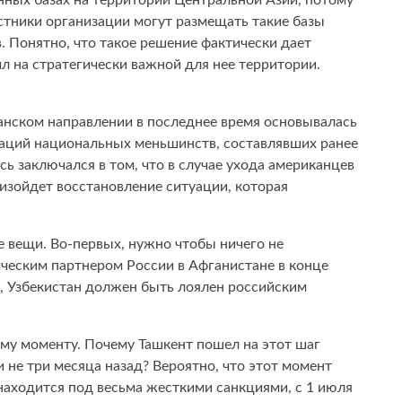
нных базах на территории Центральной Азии, потому
стники организации могут размещать такие базы
в. Понятно, что такое решение фактически дает
ил на стратегически важной для нее территории.
анском направлении в последнее время основывалась
заций национальных меньшинств, составлявших ранее
ь заключался в том, что в случае ухода американцев
оизойдет восстановление ситуации, которая
 вещи. Во-первых, нужно чтобы ничего не
ческим партнером России в Афганистане в конце
х, Узбекистан должен быть лоялен российским
ому моменту. Почему Ташкент пошел на этот шаг
 не три месяца назад? Вероятно, что этот момент
 находится под весьма жесткими санкциями, с 1 июля