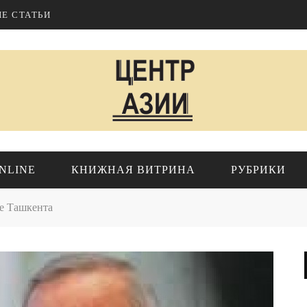
Е СТАТЬИ
NLINE
КНИЖНАЯ ВИТРИНА
РУБРИКИ
е Ташкента
ИР
ПРОЕКТЫ ИНСТИТУТА
Геополитика
Исследования
Азия
Обзоры