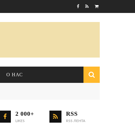
Корзина пуста
О НАС
Форма
поиска
О ЖУРНАЛЕ
СОБЫТИЯ
2 000+
RSS
РЕДАКЦИЯ
LIKES
Конференции
RSS ЛЕНТА
КОНТАКТЫ
Научные выступления