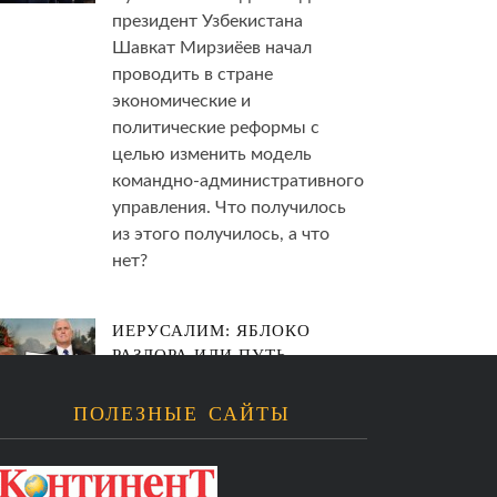
президент Узбекистана
Шавкат Мирзиёев начал
проводить в стране
экономические и
политические реформы с
целью изменить модель
командно-административного
управления. Что получилось
из этого получилось, а что
нет?
ИЕРУСАЛИМ: ЯБЛОКО
РАЗДОРА ИЛИ ПУТЬ
СПАСЕНИЯ?
ПОЛЕЗНЫЕ САЙТЫ
15.12.2017
МИР
Когда президент США
Дональд Трамп признал
Иерусалим столицей Израиля,