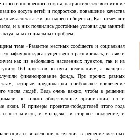
етского и юношеского спорта, патриотическое воспитание
изацию досуга детей и подростков, повышение качества
ажные аспекты жизни нашего общества. Как отмечают
ется, и в них появились достойные условия для занятий
я актуальных социальных проблем.
ящены теме «Развитие местных сообществ и социальная
география конкурса существенно расширилась, и заявки
ричем как из небольших населенных пунктов, так и из
тупило 169 проектов по пяти номинациям, а эксперты
 получили финансирование фонда. При прочих равных
ектам, которые предполагали наибольшее вовлечение
его числа людей. Ведь очень важно, чтобы в решении
инимали не только общественные организации, но и
ные люди. И примеры проектов-победителей этого года
ь и школьников, и молодежь, и старшее поколение, и
ализация и вовлечение населения в решение местных