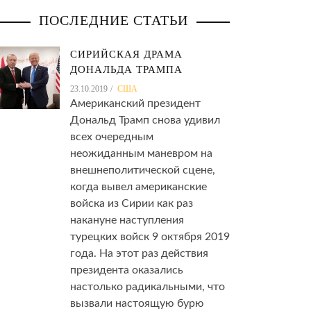
сотрудников
ПОСЛЕДНИЕ СТАТЬИ
ью
СИРИЙСКАЯ ДРАМА
ДОНАЛЬДА ТРАМПА
23.10.2019
США
Американский президент
Дональд Трамп снова удивил
всех очередным
неожиданным маневром на
внешнеполитической сцене,
когда вывел американские
войска из Сирии как раз
накануне наступления
турецких войск 9 октября 2019
года. На этот раз действия
президента оказались
настолько радикальными, что
вызвали настоящую бурю