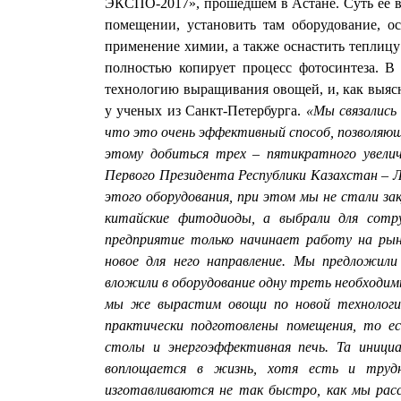
ЭКСПО-2017», прошедшем в Астане. Суть ее в
помещении, установить там оборудование, о
применение химии, а также оснастить теплиц
полностью копирует процесс фотосинтеза. В
технологию выращивания овощей, и, как выяс
у ученых из Санкт-Петербурга.
«Мы связались
что это очень эффективный способ, позволяющ
этому добиться трех – пятикратного увели
Первого Президента Республики Казахстан – Л
этого оборудования, при этом мы не стали за
китайские фитодиоды, а выбрали для сотр
предприятие только начинает работу на рын
новое для него направление. Мы предложили
вложили в оборудование одну треть необходим
мы же вырастим овощи по новой технологи
практически подготовлены помещения, то е
столы и энергоэффективная печь. Та иници
воплощается в жизнь, хотя есть и трудн
изготавливаются не так быстро, как мы расс