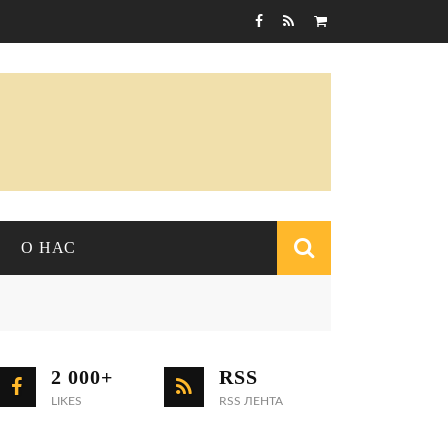
Корзина пуста
О НАС
Форма
поиска
О ЖУРНАЛЕ
СОБЫТИЯ
2 000+
RSS
РЕДАКЦИЯ
LIKES
Конференции
RSS ЛЕНТА
КОНТАКТЫ
Научные выступления