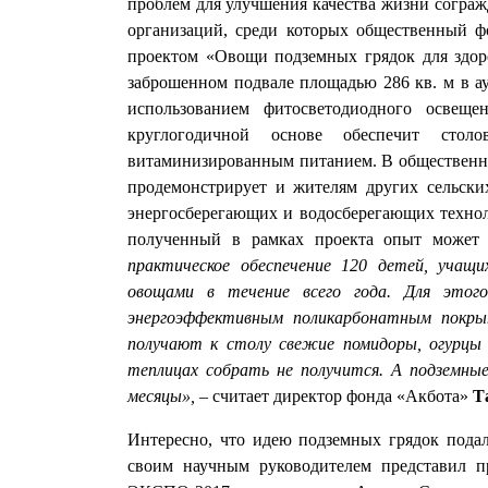
проблем для улучшения качества жизни согра
организаций, среди которых общественный ф
проектом «Овощи подземных грядок для здоро
заброшенном подвале площадью 286 кв. м в а
использованием фитосветодиодного освещ
круглогодичной основе обеспечит сто
витаминизированным питанием. В общественно
продемонстрирует и жителям других сельски
энергосберегающих и водосберегающих технол
полученный в рамках проекта опыт может
практическое обеспечение 120 детей, учащ
овощами в течение всего года. Для это
энергоэффективным поликарбонатным покры
получают к столу свежие помидоры, огурцы 
теплицах собрать не получится. А подземны
месяцы»,
– считает директор фонда «Акбота»
Т
Интересно, что идею подземных грядок подал
своим научным руководителем представил п