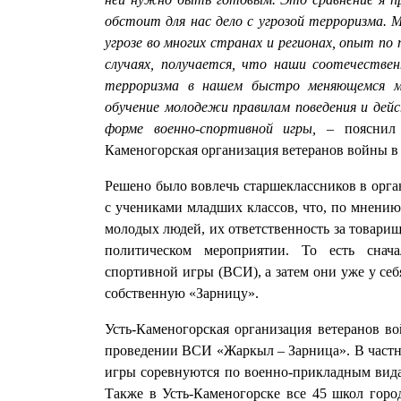
обстоит для нас дело с угрозой терроризма.
угрозе во многих странах и регионах, опыт по
случаях, получается, что наши соотечествен
терроризма в нашем быстро меняющемся ми
обучение молодежи правилам поведения и дейс
форме военно-спортивной игры,
– пояснил п
Каменогорская организация ветеранов войны 
Решено было вовлечь старшеклассников в орга
с учениками младших классов, что, по мнению
молодых людей, их ответственность за товарищ
политическом мероприятии. То есть снач
спортивной игры (ВСИ), а затем они уже у се
собственную «Зарницу».
Усть-Каменогорская организация ветеранов в
проведении ВСИ «Жаркыл – Зарница». В частно
игры соревнуются по военно-прикладным вида
Также в Усть-Каменогорске все 45 школ горо