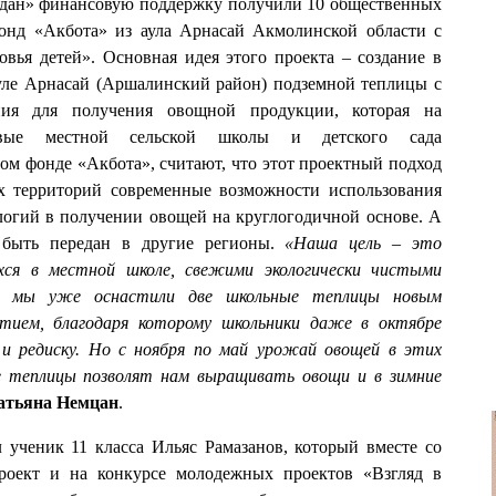
ждан» финансовую поддержку получили 10 общественных
онд «Акбота» из аула Арнасай Акмолинской области с
вья детей». Основная идея этого проекта – создание в
уле Арнасай (Аршалинский район) подземной теплицы с
ения для получения овощной продукции, которая на
ловые местной сельской школы и детского сада
м фонде «Акбота», считают, что этот проектный подход
х территорий современные возможности использования
огий в получении овощей на круглогодичной основе. А
 быть передан в другие регионы.
«Наша цель – это
ихся в местной школе, свежими экологически чистыми
го мы уже оснастили две школьные теплицы новым
тием, благодаря которому школьники даже в октябре
и редиску. Но с ноября по май урожай овощей в этих
е теплицы позволят нам выращивать овощи и в зимние
атьяна Немцан
.
 ученик 11 класса Ильяс Рамазанов, который вместе со
роект и на конкурсе молодежных проектов «Взгляд в