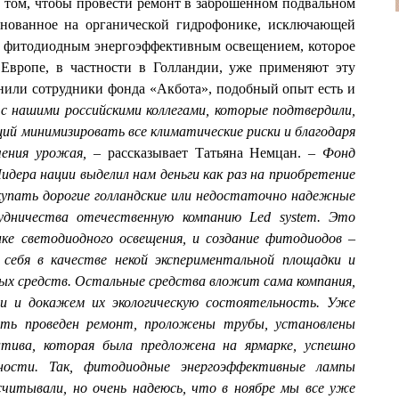
 том, чтобы провести ремонт в заброшенном подвальном
снованное на органической гидрофонике, исключающей
у фитодиодным энергоэффективным освещением, которое
 Европе, в частности в Голландии, уже применяют эту
нили сотрудники фонда «Акбота», подобный опыт есть и
 с нашими российскими коллегами, которые подтвердили,
ий минимизировать все климатические риски и благодаря
чения урожая,
– рассказывает Татьяна Немцан.
– Фонд
идера нации выделил нам деньги как раз на приобретение
купать дорогие голландские или недостаточно надежные
удничества отечественную компанию Led system. Это
ке светодиодного освещения, и создание фитодиодов –
 себя в качестве некой экспериментальной площадки и
ых средств. Остальные средства вложит сама компания,
и и докажем их экологическую состоятельность. Уже
сть проведен ремонт, проложены трубы, установлены
атива, которая была предложена на ярмарке, успешно
ости. Так, фитодиодные энергоэффективные лампы
читывали, но очень надеюсь, что в ноябре мы все уже