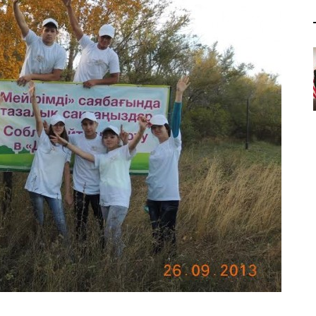
Центральная Азия
Книги
Европа
Выступления и интерв
США
Ближний восток