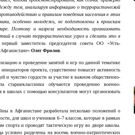
 Между тем, анализируя информацию о террористической
 противодействию и правилам поведения населения в этих
ники, особенно молодежь, не подготовлены к проискам
ре. Поэтому и назрела необходимость организовать
твий в случаях террористических угроз и сделать это в
ервый заместитель председателя совета ОО «Усть-
в Афганистане»
Олег Фролов
.
низацию и проведение занятий и игр по данной тематике
 инициаторов проекта, существенно повысит активность
ей и чувство гордости за участие в важном общественно-
ала старшеклассники обучаются проведению военно-
бя в школах с помощью консультантов могут организовать
ойны в Афганистане разработала несколько положений о
сти, для школ и учеников 6–7 классов, которые в рамках
м спорта и проводят тактическую игру во дворе школы.
да условно разделены на восемь военно-патриотических