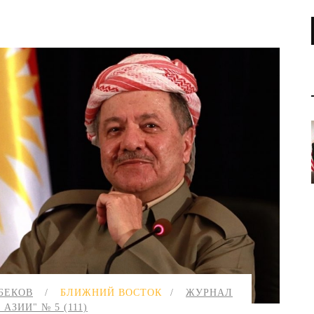
Центральная Азия
Книги
Европа
Выступления и интерв
США
Ближний восток
БЕКОВ
БЛИЖНИЙ ВОСТОК
ЖУРНАЛ
 АЗИИ" № 5 (111)