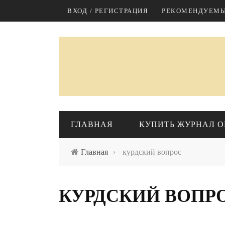
Перейти к основному содержанию
ВХОД / РЕГИСТРАЦИЯ
РЕКОМЕНДУЕМЫ
ГЛАВНАЯ
КУПИТЬ ЖУРНАЛ O
Главная
›
курдский вопрос
КАЗАХСТАН
М
КУРДСКИЙ ВОПР
Экономика
Политика