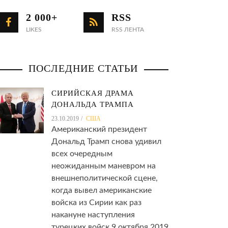
сотрудников
2 000+
RSS
LIKES
RSS ЛЕНТА
ью
ПОСЛЕДНИЕ СТАТЬИ
СИРИЙСКАЯ ДРАМА
ДОНАЛЬДА ТРАМПА
23.10.2019
США
Американский президент
Дональд Трамп снова удивил
всех очередным
неожиданным маневром на
внешнеполитической сцене,
когда вывел американские
войска из Сирии как раз
накануне наступления
турецких войск 9 октября 2019