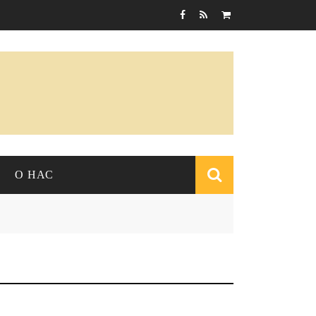
Корзина пуста
О НАС
Форма
поиска
О ЖУРНАЛЕ
СОБЫТИЯ
РЕДАКЦИЯ
Конференции
КОНТАКТЫ
Научные выступления