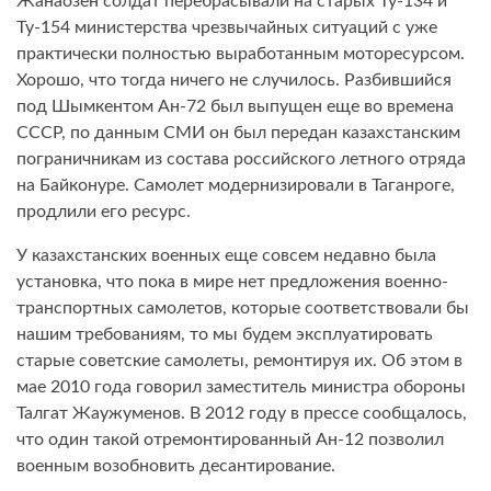
Жанаозен солдат перебрасывали на старых Ту-134 и
Ту-154 министерства чрезвычайных ситуаций с уже
практически полностью выработанным моторесурсом.
Хорошо, что тогда ничего не случилось. Разбившийся
под Шымкентом Ан-72 был выпущен еще во времена
СССР, по данным СМИ он был передан казахстанским
пограничникам из состава российского летного отряда
на Байконуре. Самолет модернизировали в Таганроге,
продлили его ресурс.
У казахстанских военных еще совсем недавно была
установка, что пока в мире нет предложения военно-
транспортных самолетов, которые соответствовали бы
нашим требованиям, то мы будем эксплуатировать
старые советские самолеты, ремонтируя их. Об этом в
мае 2010 года говорил заместитель министра обороны
Талгат Жаужуменов. В 2012 году в прессе сообщалось,
что один такой отремонтированный Ан-12 позволил
военным возобновить десантирование.